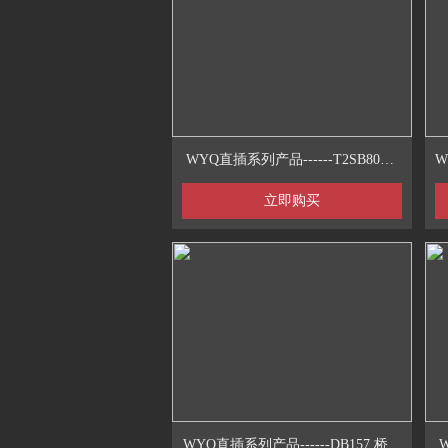
WYQ直插系列产品------T2SB80AF
W
桥式整流器
立即购买
WYQ直插系列产品------DB157 桥式
W