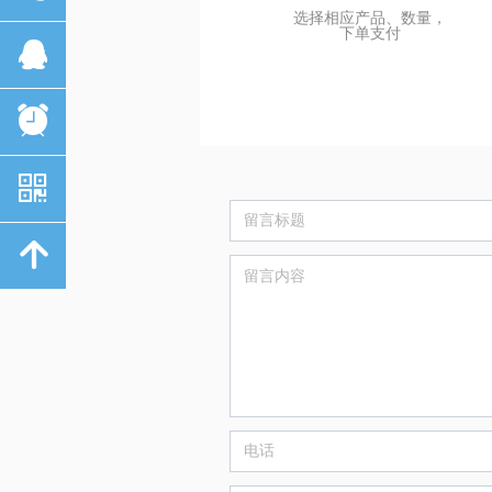
选择相应产品、数量，
下单支付
뀩
뀥
낃
녕